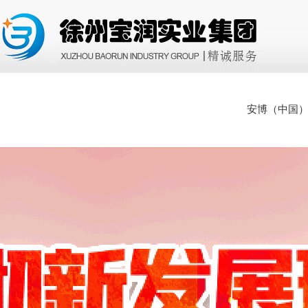
安博（中国