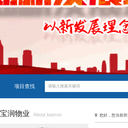
项目查找
宝润物业
About baorun
您好，您当前所