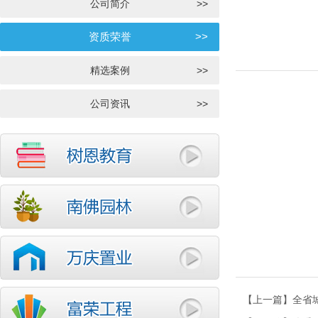
公司简介
>>
资质荣誉
>>
精选案例
>>
公司资讯
>>
【上一篇】全省