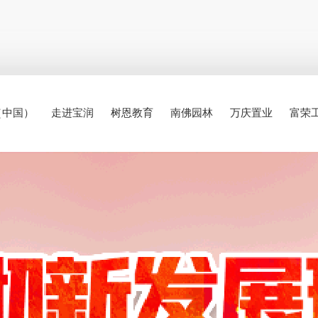
（中国）
走进宝润
树恩教育
南佛园林
万庆置业
富荣
集团手册
集团简介
公司简介
公司简介
公司简介
公司简介
公司简介
部门简介
企业党建
集团概况
安博（中国）
业务范围
业务范围
业务范围
团队成员
资质荣誉
业务范围
企业团建
组织机构
树恩小学
资质荣誉
精选案例
精选案例
精选案例
精选案例
精选案例
资质荣誉
树恩初中
精选案例
公司资讯
企业招聘
树恩高中
公司资讯
联系我们