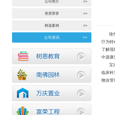
公司简介
>>
资质荣誉
>>
精选案例
>>
徐
公司资讯
>>
疗为特
了解现
中源康
宝
临床科
物业管