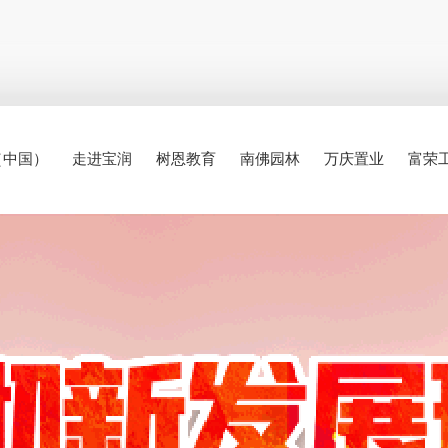
（中国）
走进宝润
树恩教育
南佛园林
万庆置业
富荣
集团手册
集团简介
公司简介
公司简介
公司简介
公司简介
公司简介
部门简介
企业党建
集团概况
安博（中国）
业务范围
业务范围
业务范围
团队成员
资质荣誉
业务范围
企业团建
组织机构
树恩小学
资质荣誉
精选案例
精选案例
精选案例
精选案例
精选案例
资质荣誉
树恩初中
精选案例
公司资讯
企业招聘
树恩高中
公司资讯
联系我们