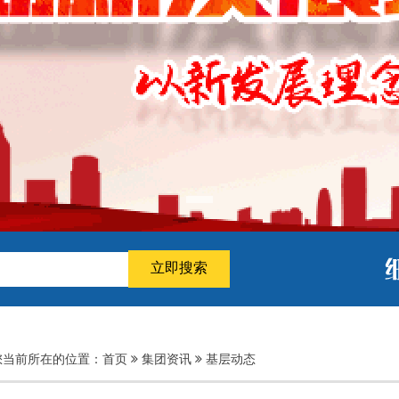
宝润掠影
立即搜索
您当前所在的位置：
首页
集团资讯
基层动态