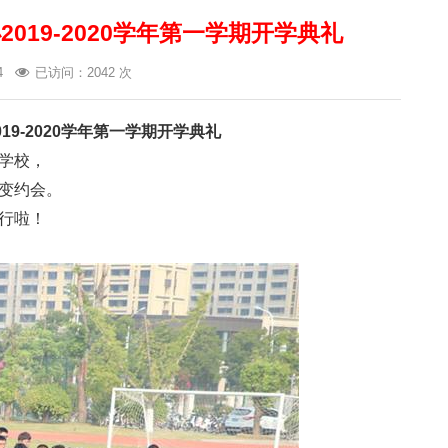
19-2020学年第一学期开学典礼
4
已访问：2042 次
19-2020学年第一学期开学典礼
学校，
变约会。
行啦！