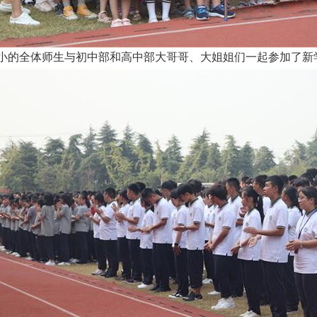
小的全体师生与初中部和高中部大哥哥、大姐姐们一起参加了新