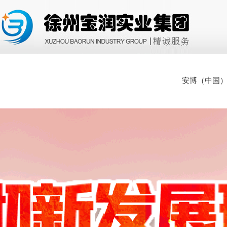
安博（中国