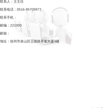
联系人：王主任
联系电话：0516-85709977
联系手机：
邮编：221000
邮箱：
地址：徐州市泉山区王陵路开发大厦4楼