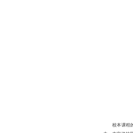
校本课程的开