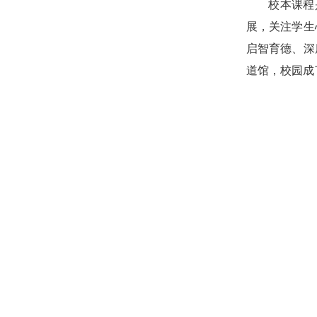
校本课程是
展，关注学生
启智育德、深
道馆，校园成