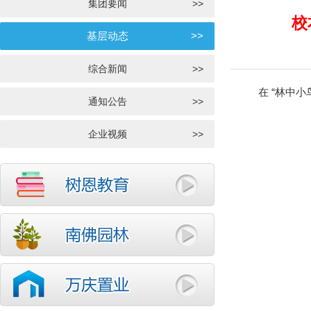
集团要闻
>>
校
基层动态
>>
综合新闻
>>
在 “林中小
通知公告
>>
企业视频
>>